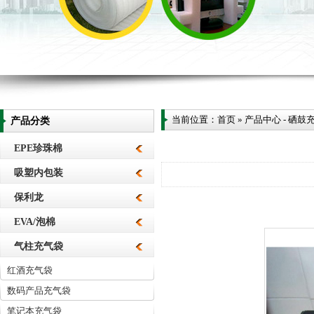
当前位置：
首页
»
产品中心
-
硒鼓
产品分类
EPE珍珠棉
吸塑内包装
保利龙
EVA/泡棉
气柱充气袋
红酒充气袋
数码产品充气袋
笔记本充气袋